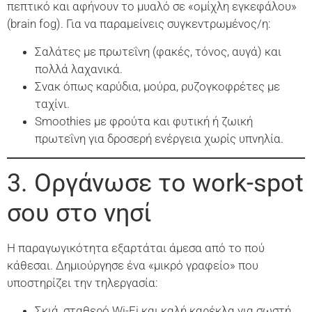
πεπτικό και αφήνουν το μυαλό σε «ομίχλη εγκεφάλου»
(brain fog). Για να παραμείνεις συγκεντρωμένος/η:
Σαλάτες με πρωτεΐνη (φακές, τόνος, αυγά) και
πολλά λαχανικά.
Σνακ όπως καρύδια, μούρα, ρυζογκοφρέτες με
ταχίνι.
Smoothies με φρούτα και φυτική ή ζωική
πρωτεΐνη για δροσερή ενέργεια χωρίς υπνηλία.
3. Οργάνωσε το work-spot
σου στο νησί
Η παραγωγικότητα εξαρτάται άμεσα από το πού
κάθεσαι. Δημιούργησε ένα «μικρό γραφείο» που
υποστηρίζει την τηλεργασία:
Σκιά, σταθερό Wi-Fi και καλή καρέκλα για σωστή