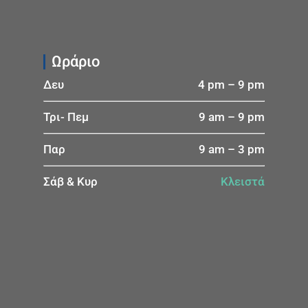
Ωράριο
Δευ
4 pm – 9 pm
Τρι- Πεμ
9 am – 9 pm
Παρ
9 am – 3 pm
Σάβ & Κυρ
Κλειστά