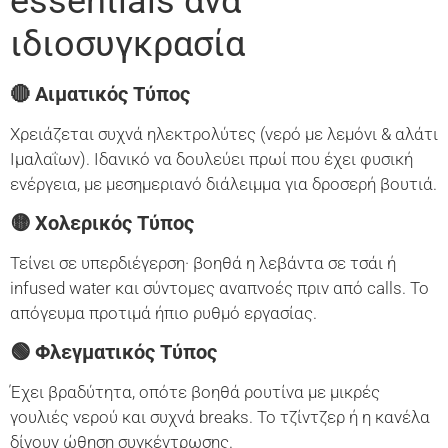
essentials ανά
ιδιοσυγκρασία
🔴 Αιματικός Τύπος
Χρειάζεται συχνά ηλεκτρολύτες (νερό με λεμόνι & αλάτι
Ιμαλαΐων). Ιδανικό να δουλεύει πρωί που έχει φυσική
ενέργεια, με μεσημεριανό διάλειμμα για δροσερή βουτιά.
🟡 Χολερικός Τύπος
Τείνει σε υπερδιέγερση· βοηθά η λεβάντα σε τσάι ή
infused water και σύντομες αναπνοές πριν από calls. Το
απόγευμα προτιμά ήπιο ρυθμό εργασίας.
🟢 Φλεγματικός Τύπος
Έχει βραδύτητα, οπότε βοηθά ρουτίνα με μικρές
γουλιές νερού και συχνά breaks. Το τζίντζερ ή η κανέλα
δίνουν ώθηση συγκέντρωσης.