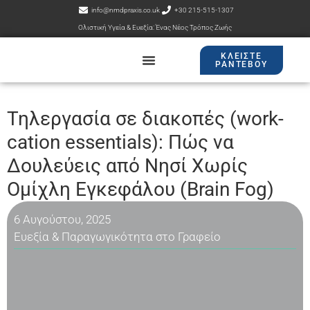
info@nmdpraxis.co.uk
+30 215-515-1307
Ολιστική Υγεία & Ευεξία: Ένας Νέος Τρόπος Ζωής
ΚΛΕΊΣΤΕ
ΡΑΝΤΕΒΟΎ
Εισοδος Πελατών
Τηλεργασία σε διακοπές (work-
cation essentials): Πώς να
Δουλεύεις από Νησί Χωρίς
Ομίχλη Εγκεφάλου (Brain Fog)
6 Αυγούστου, 2025
Ευεξία & Παραγωγικότητα στο Γραφείο