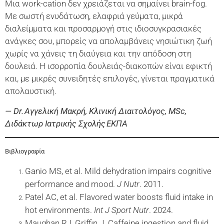
Μια work-cation δεν χρειάζεται να σημαίνει brain-fog.
Με σωστή ενυδάτωση, ελαφριά γεύματα, μικρά
διαλείμματα και προσαρμογή στις ιδιοσυγκρασιακές
ανάγκες σου, μπορείς να απολαμβάνεις νησιώτικη ζωή
χωρίς να χάνεις τη διαύγεια και την απόδοση στη
δουλειά. Η ισορροπία δουλειάς-διακοπών είναι εφικτή
και, με μικρές συνειδητές επιλογές, γίνεται πραγματικά
απολαυστική.
— Dr. Αγγελική Μακρή, Κλινική Διαιτολόγος, MSc,
Διδάκτωρ Ιατρικής Σχολής ΕΚΠΑ
Βιβλιογραφία
Ganio MS, et al. Mild dehydration impairs cognitive
performance and mood.
J Nutr
. 2011.
Patel AC, et al. Flavored water boosts fluid intake in
hot environments.
Int J Sport Nutr
. 2024.
Maughan RJ, Griffin J. Caffeine ingestion and fluid