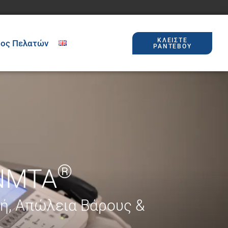
ΚΛΕΊΣΤΕ
δος Πελατών
ΡΑΝΤΕΒΟΎ
®
NMTA
ή, Απώλεια Βάρους &