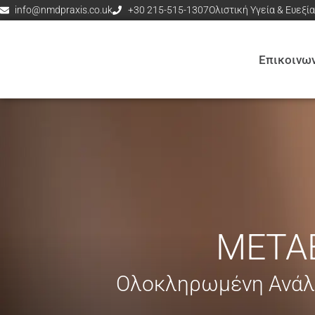
info@nmdpraxis.co.uk
+30 215-515-1307
Ολιστική Υγεία & Ευεξί
Επικοινω
ΜΕΤΑ
Ολοκληρωμένη Ανάλυ