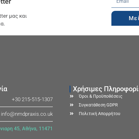
tter
ter μας και
Με
α.
νία
Χρήσιμες Πληροφορί
Όροι & Προϋποθέσεις
+30 215-515-1307
Συγκατάθεση GDPR
info@nmdpraxis.co.uk
Πολιτική Απορρήτου
νιαρη 45, Αθήνα, 11471