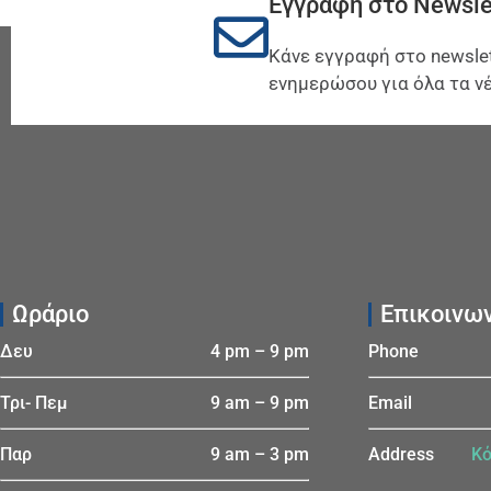
Εγγραφή στο Newsle
Κάνε εγγραφή στο newslet
ενημερώσου για όλα τα νέ
Ωράριο
Επικοινω
Δευ
4 pm – 9 pm
Phone
Τρι- Πεμ
9 am – 9 pm
Email
Παρ
9 am – 3 pm
Address
Κό