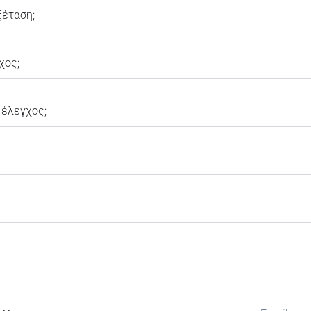
ξέταση;
χος;
 έλεγχος;