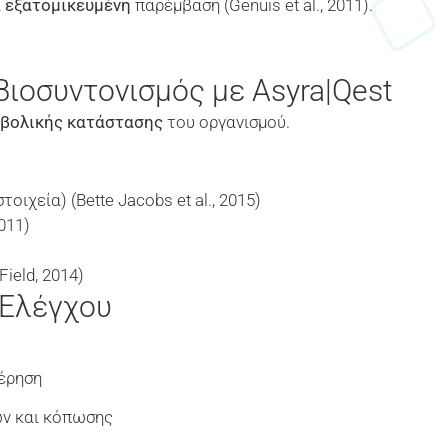
ι
εξατομικευμένη
παρέμβαση (Genuis et al., 2011).
Βιοσυντονισμός με Asyra|Qest
αβολικής κατάστασης
του οργανισμού.
οιχεία) (Bette Jacobs et al., 2015)
011)
ield, 2014)
 Ελέγχου
έρηση
ών και κόπωσης