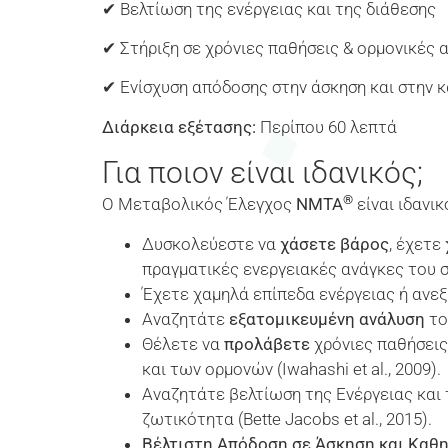
✔ Βελτίωση της ενέργειας και της διάθεσης
✔ Στήριξη σε χρόνιες παθήσεις & ορμονικές α
✔ Ενίσχυση απόδοσης στην άσκηση και στην 
Διάρκεια εξέτασης:
Περίπου 60 λεπτά
Για ποιον είναι ιδανικός;
®
Ο Μεταβολικός Έλεγχος
NMTA
είναι ιδανικ
Δυσκολεύεστε να
χάσετε βάρος
, έχετε
πραγματικές ενεργειακές ανάγκες του σώ
Έχετε χαμηλά επίπεδα ενέργειας ή ανε
Αναζητάτε
εξατομικευμένη ανάλυση
το
Θέλετε να
προλάβετε
χρόνιες παθήσεις
και των ορμονών (Iwahashi et al., 2009).
Αναζητάτε βελτίωση της Ενέργειας και
ζωτικότητα (Bette Jacobs et al., 2015).
Βέλτιστη Απόδοση σε Άσκηση και Καθη