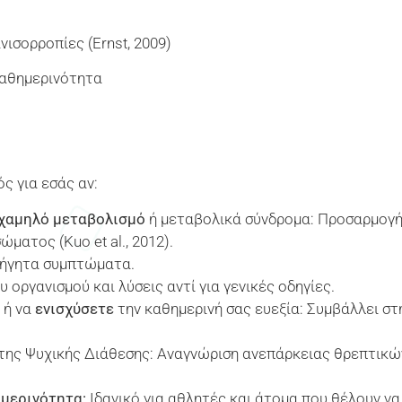
νισορροπίες (Ernst, 2009)
καθημερινότητα
ός για εσάς αν:
χαμηλό μεταβολισμό
ή μεταβολικά σύνδρομα: Προσαρμογή 
ματος (Kuo et al., 2012).
ξήγητα συμπτώματα.
υ οργανισμού και λύσεις αντί για γενικές οδηγίες.
 ή να
ενισχύσετε
την καθημερινή σας ευεξία: Συμβάλλει σ
 της Ψυχικής Διάθεσης: Αναγνώριση ανεπάρκειας θρεπτικ
μερινότητα:
Ιδανικό για αθλητές και άτομα που θέλουν ν