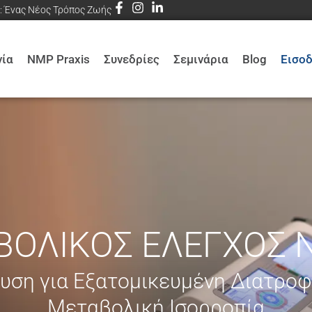
α: Ένας Νέος Τρόπος Ζωής
νία
NMP Praxis
Συνεδρίες
Σεμινάρια
Blog
Εισο
ΒΟΛΙΚΌΣ ΈΛΕΓΧΟΣ 
ση για Εξατομικευμένη Διατροφ
Μεταβολική Ισορροπία