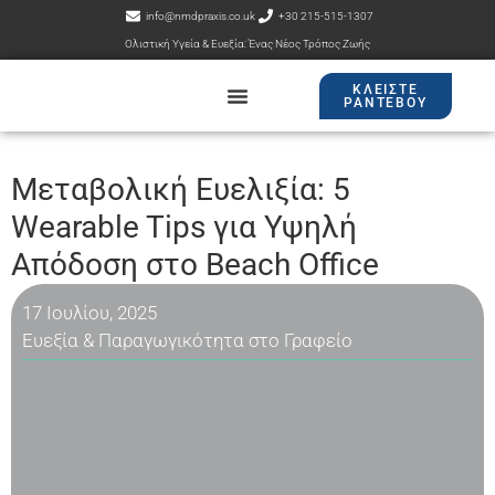
info@nmdpraxis.co.uk
+30 215-515-1307
Ολιστική Υγεία & Ευεξία: Ένας Νέος Τρόπος Ζωής
ΚΛΕΊΣΤΕ
ΡΑΝΤΕΒΟΎ
Εισοδος Πελατών
Μεταβολική Ευελιξία: 5
Wearable Tips για Υψηλή
Απόδοση στο Beach Office
17 Ιουλίου, 2025
Ευεξία & Παραγωγικότητα στο Γραφείο