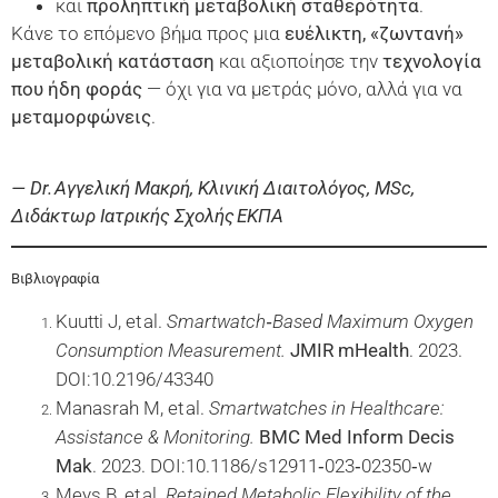
και
προληπτική μεταβολική σταθερότητα
.
Κάνε το επόμενο βήμα προς μια
ευέλικτη, «ζωντανή»
μεταβολική κατάσταση
και αξιοποίησε την
τεχνολογία
που ήδη φοράς
— όχι για να μετράς μόνο, αλλά για να
μεταμορφώνεις
.
— Dr. Αγγελική Μακρή, Κλινική Διαιτολόγος, MSc,
Διδάκτωρ Ιατρικής Σχολής ΕΚΠΑ
Βιβλιογραφία
Kuutti J, et al.
Smartwatch‑Based Maximum Oxygen
Consumption Measurement.
JMIR mHealth
. 2023.
DOI:10.2196/43340
Manasrah M, et al.
Smartwatches in Healthcare:
Assistance & Monitoring.
BMC Med Inform Decis
Mak
. 2023. DOI:10.1186/s12911‑023‑02350‑w
Meys B, et al.
Retained Metabolic Flexibility of the