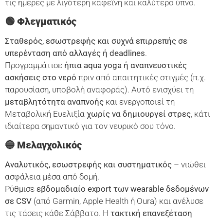
τις ημέρες με λιγότερη καφεΐνη και καλύτερο ύπνο.
🟢 Φλεγματικός
Σταθερός, εσωστρεφής και συχνά επιρρεπής σε
υπερένταση από αλλαγές ή deadlines
.
Προγραμμάτισε
ήπια aqua yoga ή αναπνευστικές
ασκήσεις στο νερό
πριν από απαιτητικές στιγμές (π.χ.
παρουσίαση, υποβολή αναφοράς). Αυτό ενισχύει τη
μεταβλητότητα αναπνοής
και ενεργοποιεί τη
Μεταβολική Ευελιξία
χωρίς να δημιουργεί στρες
, κάτι
ιδιαίτερα σημαντικό για τον νευρικό σου τόνο.
🔵 Μελαγχολικός
Αναλυτικός, εσωστρεφής και συστηματικός
– νιώθει
ασφάλεια μέσα από δομή.
Ρύθμισε
εβδομαδιαίο export των wearable δεδομένων
σε CSV
(από Garmin, Apple Health ή Oura) και ανέλυσε
τις τάσεις κάθε Σάββατο. Η
τακτική επανεξέταση