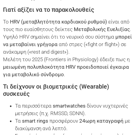
Γιατί αξίζει να το παρακολουθείς
Το
HRV
(μεταβλητότητα καρδιακού ρυθμού)
είναι από
τους πιο ευαίσθητους δείκτες
Μεταβολικής Ευελιξίας
.
Υψηλό HRV σημαίνει ότι το νευρικό σου σύστημα
μπορεί
να μεταβαίνει γρήγορα
από στρες («fight or flight») σε
ανάκαμψη («rest and digest»).
Μελέτη του 2025 (Frontiers in Physiology) έδειξε πως η
μειωμένη πολυπλοκότητα
HRV
προειδοποιεί έγκαιρα
για μεταβολικό σύνδρομο
.
Τι δείχνουν οι βιομετρικές (Wearable)
συσκευές
Τα περισσότερα
smartwatches
δίνουν νυχτερινές
μετρήσεις (π.χ. RMSSD, SDNN).
Τα
smart
rings
προσφέρουν
24ωρη καταγραφή
με
διακύμανση ανά λεπτό.