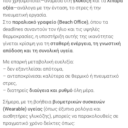
που χρησιμοποιεί—ανάμεσα στη
γλυκόζη
και τα
λιπαρά
οξέα
—ανάλογα με την ένταση, το στρες ή την
πνευματική εργασία.
Στο
παραλιακό γραφείο (
Beach
Office
)
, όπου τα
deadlines συναντούν τον ήλιο και τις υψηλές
θερμοκρασίες, η υποστήριξη αυτής της ικανότητας
γίνεται κρίσιμη για τη
σταθερή ενέργεια, τη γνωστική
απόδοση και τη συνολική υγεία
.
Με επαρκή μεταβολική ευελιξία:
– δεν εξαντλείσαι απότομα,
– ανταποκρίνεσαι καλύτερα σε θερμικό ή πνευματικό
στρες,
– διατηρείς
διαύγεια και ρυθμό
όλη μέρα.
Σήμερα, με τη βοήθεια
βιομετρικών συσκευών
(
Wearable
)
υγείας
(όπως έξυπνα ρολόγια και
αισθητήρες γλυκόζης), μπορείς να παρακολουθείς σε
πραγματικό χρόνο δείκτες όπως: