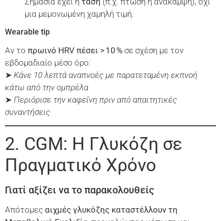
Σημασία έχει η
τάση
(π.χ. πτώση ή ανάκαμψη), όχι
μια μεμονωμένη χαμηλή τιμή.
Wearable tip
Αν το
πρωινό HRV πέσει > 10 %
σε σχέση με τον
εβδομαδιαίο μέσο όρο:
➤
Κάνε 10 λεπτά αναπνοές με παρατεταμένη εκπνοή
κάτω από την ομπρέλα
➤
Περιόρισε την καφεΐνη πριν από απαιτητικές
συναντήσεις
2. CGM: Η Γλυκόζη σε
Πραγματικό Χρόνο
Γιατί αξίζει να το παρακολουθείς
Απότομες
αιχμές γλυκόζης καταστέλλουν τη