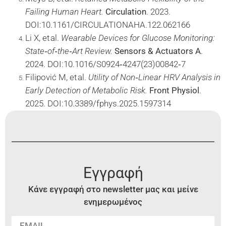
Failing Human Heart.
Circulation
. 2023.
DOI:10.1161/CIRCULATIONAHA.122.062166
Li X, et al.
Wearable Devices for Glucose Monitoring:
State‑of‑the‑Art Review.
Sensors & Actuators A
.
2024. DOI:10.1016/S0924‑4247(23)00842‑7
Filipović M, et al.
Utility of Non‑Linear HRV Analysis in
Early Detection of Metabolic Risk.
Front Physiol
.
2025. DOI:10.3389/fphys.2025.1597314
Εγγραφή
Κάνε εγγραφή στο newsletter μας και μείνε
ενημερωμένος