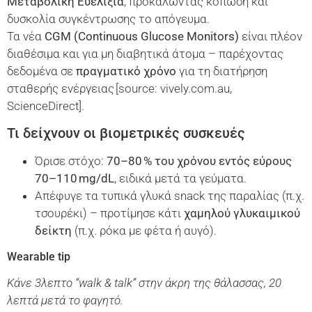
Μεταβολική Ευελιξία
, προκαλώντας κόπωση και
δυσκολία συγκέντρωσης το απόγευμα.
Τα νέα
CGM
(
Continuous
Glucose
Monitors
)
είναι πλέον
διαθέσιμα και για μη διαβητικά άτομα – παρέχοντας
δεδομένα σε
πραγματικό χρόνο
για τη διατήρηση
σταθερής ενέργειας [source: vively.com.au,
ScienceDirect].
Τι δείχνουν οι βιομετρικές συσκευές
Όρισε στόχο:
70–80
%
του
χρόνου
εντός
εύρους
70
–
110
mg
/
dL
, ειδικά μετά τα γεύματα.
Απέφυγε τα τυπικά γλυκά snack της παραλίας (π.χ.
τσουρέκι) – προτίμησε κάτι
χαμηλού γλυκαιμικού
δείκτη
(π.χ. ρόκα με φέτα ή αυγό).
Wearable tip
Κάνε 3λεπτο “
walk
&
talk
” στην άκρη της θάλασσας, 20
λεπτά μετά το φαγητό.