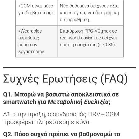
«CGM είναι μόνο
Νέα δεδομένα δείχνουν αξία
για διαβητικούς»
και σε υγιείς για διατροφική
αυτορρύθμιση.
«Wearables
Επικύρωση PPG‑VO₂max σε
ακριβείας
real‑world συνθήκες δείχνει
απαιτούν
άριστη συσχέτιση (r > 0.85).
εργαστήριο»
Συχνές Ερωτήσεις (FAQ)
Q1. Μπορώ να βασιστώ αποκλειστικά σε
smartwatch για
Μεταβολική Ευελιξία
;
A1. Στην πράξη, ο συνδυασμός HRV + CGM
προσφέρει πληρέστερη εικόνα.
Q2. Πόσο συχνά πρέπει να βαθμονομώ το