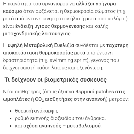
Η ικανότητα του οργανισμού να
αλλάζει γρήγορα
καύσιμο
όταν αυξάνεται η θερμοκρασία σώματος (π.χ.
μετά από έντονη κίνηση στον ήλιο ή μετά από κολύμπι)
είναι
ένδειξη υγιούς θερμογένεσης
και καλής
μιτοχονδριακής λειτουργίας
.
Η
υψηλή Μεταβολική Ευελιξία
συνδέεται με
ταχύτερη
αποκατάσταση θερμοκρασίας
μετά από έντονη
δραστηριότητα (π.χ. swimming sprint), γεγονός που
δείχνει σωστή καύση λίπους και οξυγόνωση.
Τι δείχνουν οι βιομετρικές συσκευές
Νέοι αισθητήρες (όπως έξυπνα
θερμικά
patches
στις
ωμοπλάτες
ή
CO
₂ αισθητήρες στην αναπνοή
) μετρούν:
θερμική ανάκαμψη,
ρυθμό εκπνοής διοξειδίου του άνθρακα,
και
σχέση αναπνοής – μεταβολισμού
.