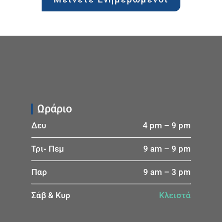
Ωράριο
Δευ
4 pm – 9 pm
Τρι- Πεμ
9 am – 9 pm
Παρ
9 am – 3 pm
Σάβ & Κυρ
Κλειστά