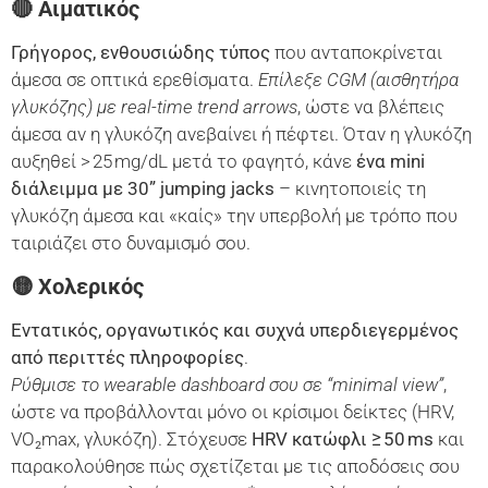
🔴 Αιματικός
Γρήγορος, ενθουσιώδης τύπος
που ανταποκρίνεται
άμεσα σε οπτικά ερεθίσματα.
Επίλεξε CGM (αισθητήρα
γλυκόζης) με real-time trend arrows
, ώστε να βλέπεις
άμεσα αν η γλυκόζη ανεβαίνει ή πέφτει. Όταν η γλυκόζη
αυξηθεί > 25 mg/dL μετά το φαγητό, κάνε
ένα mini
διάλειμμα με 30” jumping jacks
– κινητοποιείς τη
γλυκόζη άμεσα και «καίς» την υπερβολή με τρόπο που
ταιριάζει στο δυναμισμό σου.
🟡 Χολερικός
Εντατικός, οργανωτικός και συχνά υπερδιεγερμένος
από περιττές πληροφορίες
.
Ρύθμισε το wearable dashboard σου σε “minimal view”
,
ώστε να προβάλλονται μόνο οι κρίσιμοι δείκτες (HRV,
VO₂max, γλυκόζη). Στόχευσε
HRV κατώφλι ≥ 50 ms
και
παρακολούθησε πώς σχετίζεται με τις αποδόσεις σου