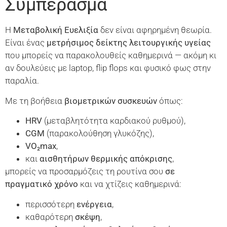
Συμπέρασμα
Η
Μεταβολική Ευελιξία
δεν είναι αφηρημένη θεωρία.
Είναι ένας
μετρήσιμος δείκτης λειτουργικής υγείας
που μπορείς να παρακολουθείς καθημερινά — ακόμη κι
αν δουλεύεις με laptop, flip flops και φυσικό φως στην
παραλία.
Με τη βοήθεια
βιομετρικών συσκευών
όπως:
HRV
(μεταβλητότητα καρδιακού ρυθμού),
CGM
(παρακολούθηση γλυκόζης),
VO₂max
,
και
αισθητήρων θερμικής απόκρισης
,
μπορείς να προσαρμόζεις τη ρουτίνα σου
σε
πραγματικό χρόνο
και να χτίζεις καθημερινά:
περισσότερη
ενέργεια
,
καθαρότερη
σκέψη
,