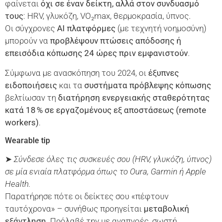
φαίνεται
όχι σε έναν δείκτη, αλλά στον συνδυασμό
τους
: HRV, γλυκόζη, VO₂max, θερμοκρασία, ύπνος.
Οι σύγχρονες
AI
πλατφόρμες
(με τεχνητή νοημοσύνη)
μπορούν να
προβλέψουν πτώσεις απόδοσης ή
επεισόδια κόπωσης 24 ώρες πριν εμφανιστούν
.
Σύμφωνα με ανασκόπηση του 2024, οι
έξυπνες
ειδοποιήσεις
και τα
συστήματα πρόβλεψης κόπωσης
βελτίωσαν τη
διατήρηση ενεργειακής σταθερότητας
κατά 18
%
σε
εργαζομένους
εξ
αποστάσεως
(
remote
workers
)
.
Wearable tip
➤
Σύνδεσε όλες τις συσκευές σου (
HRV
, γλυκόζη, ύπνος)
σε μία ενιαία πλατφόρμα όπως το
Oura
,
Garmin
ή
Apple
Health
.
Παρατήρησε πότε οι δείκτες σου «πέφτουν
ταυτόχρονα» – συνήθως προηγείται
μεταβολική
εξάντληση
. Πρόλαβέ την με αναπνοές, σωστή